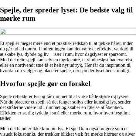
Spejle, der spreder lyset: De bedste valg til
mørke rum
Et spejl er meget mere end et praktisk redskab til at tjekke håret, inden
du går ud ad døren. I indretningen kan det være et effektivt værktøj til
at skabe lys, dybde og liv – især i rum, hvor dagslyset er sparsomt.
Med det rette spejl kan selv en mørk entré, et vinduesløst badeværelse
eller en nordvendt stue få et helt nyt udtryk. Her får du inspiration til,
hvordan du vælger og placerer spejle, der spreder lyset bedst muligt.
Hvorfor spejle gør en forskel
Spejle reflekterer lys og får rummet til at virke både større og lysere.
Når du placerer et spejl, så det fanger sollys eller kunstigt lys, sender
det strålerne videre ud i rummet og skaber en følelse af åbenhed.
Effekten er særlig tydelig i små eller mørke rum, hvor hvert lysglimt
tæller.
Men det handler ikke kun om lys. Et spejl kan også fungere som et
visuelt fokuspunkt, der trækker blikket væk fra mørke hjørner og giver