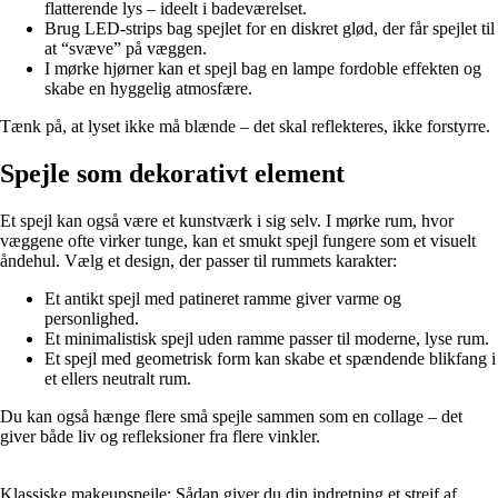
flatterende lys – ideelt i badeværelset.
Brug LED-strips bag spejlet for en diskret glød, der får spejlet til
at “svæve” på væggen.
I mørke hjørner kan et spejl bag en lampe fordoble effekten og
skabe en hyggelig atmosfære.
Tænk på, at lyset ikke må blænde – det skal reflekteres, ikke forstyrre.
Spejle som dekorativt element
Et spejl kan også være et kunstværk i sig selv. I mørke rum, hvor
væggene ofte virker tunge, kan et smukt spejl fungere som et visuelt
åndehul. Vælg et design, der passer til rummets karakter:
Et antikt spejl med patineret ramme giver varme og
personlighed.
Et minimalistisk spejl uden ramme passer til moderne, lyse rum.
Et spejl med geometrisk form kan skabe et spændende blikfang i
et ellers neutralt rum.
Du kan også hænge flere små spejle sammen som en collage – det
giver både liv og refleksioner fra flere vinkler.
Klassiske makeupspejle: Sådan giver du din indretning et strejf af