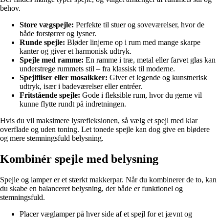
behov.
Store vægspejle:
Perfekte til stuer og soveværelser, hvor de
både forstørrer og lysner.
Runde spejle:
Bløder linjerne op i rum med mange skarpe
kanter og giver et harmonisk udtryk.
Spejle med ramme:
En ramme i træ, metal eller farvet glas kan
understrege rummets stil – fra klassisk til moderne.
Spejlfliser eller mosaikker:
Giver et legende og kunstnerisk
udtryk, især i badeværelser eller entréer.
Fritstående spejle:
Gode i fleksible rum, hvor du gerne vil
kunne flytte rundt på indretningen.
Hvis du vil maksimere lysrefleksionen, så vælg et spejl med klar
overflade og uden toning. Let tonede spejle kan dog give en blødere
og mere stemningsfuld belysning.
Kombinér spejle med belysning
Spejle og lamper er et stærkt makkerpar. Når du kombinerer de to, kan
du skabe en balanceret belysning, der både er funktionel og
stemningsfuld.
Placer væglamper på hver side af et spejl for et jævnt og