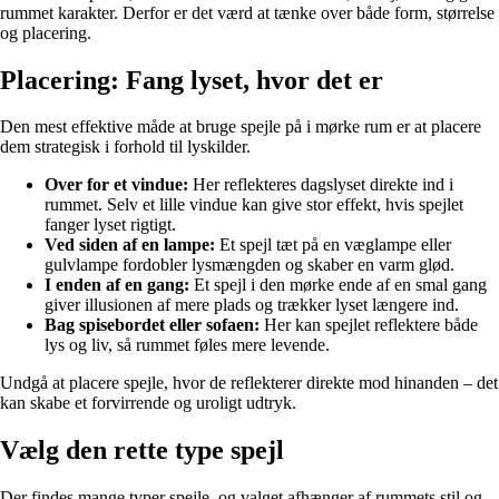
rummet karakter. Derfor er det værd at tænke over både form, størrelse
og placering.
Placering: Fang lyset, hvor det er
Den mest effektive måde at bruge spejle på i mørke rum er at placere
dem strategisk i forhold til lyskilder.
Over for et vindue:
Her reflekteres dagslyset direkte ind i
rummet. Selv et lille vindue kan give stor effekt, hvis spejlet
fanger lyset rigtigt.
Ved siden af en lampe:
Et spejl tæt på en væglampe eller
gulvlampe fordobler lysmængden og skaber en varm glød.
I enden af en gang:
Et spejl i den mørke ende af en smal gang
giver illusionen af mere plads og trækker lyset længere ind.
Bag spisebordet eller sofaen:
Her kan spejlet reflektere både
lys og liv, så rummet føles mere levende.
Undgå at placere spejle, hvor de reflekterer direkte mod hinanden – det
kan skabe et forvirrende og uroligt udtryk.
Vælg den rette type spejl
Der findes mange typer spejle, og valget afhænger af rummets stil og