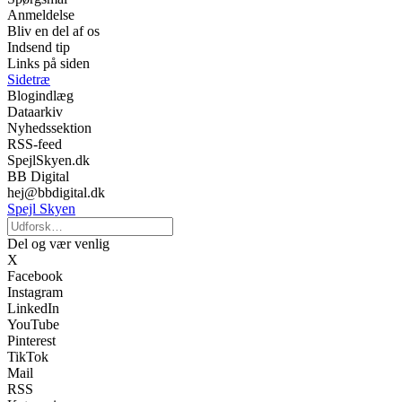
Anmeldelse
Bliv en del af os
Indsend tip
Links på siden
Sidetræ
Blogindlæg
Dataarkiv
Nyhedssektion
RSS-feed
SpejlSkyen.dk
BB Digital
hej@bbdigital.dk
Spejl Skyen
Del og vær venlig
X
Facebook
Instagram
LinkedIn
YouTube
Pinterest
TikTok
Mail
RSS