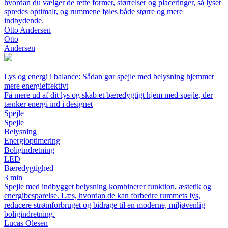
hvordan du vælger de rette former, størrelser og placeringer, så lyset
spredes optimalt, og rummene føles både større og mere
indbydende.
Otto Andersen
Otto
Andersen
Lys og energi i balance: Sådan gør spejle med belysning hjemmet
mere energieffektivt
Få mere ud af dit lys og skab et bæredygtigt hjem med spejle, der
tænker energi ind i designet
Spejle
Spejle
Belysning
Energioptimering
Boligindretning
LED
Bæredygtighed
3 min
Spejle med indbygget belysning kombinerer funktion, æstetik og
energibesparelse. Læs, hvordan de kan forbedre rummets lys,
reducere strømforbruget og bidrage til en moderne, miljøvenlig
boligindretning.
Lucas Olesen