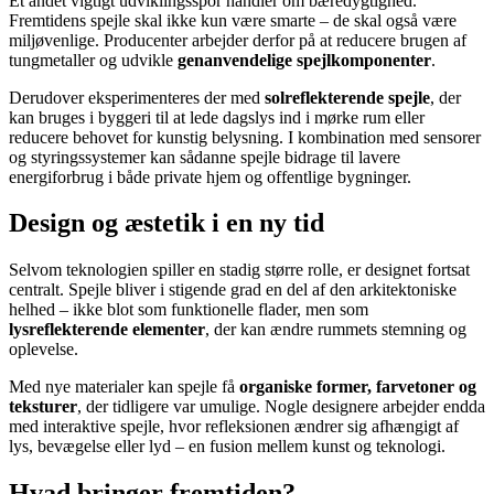
Et andet vigtigt udviklingsspor handler om bæredygtighed.
Fremtidens spejle skal ikke kun være smarte – de skal også være
miljøvenlige. Producenter arbejder derfor på at reducere brugen af
tungmetaller og udvikle
genanvendelige spejlkomponenter
.
Derudover eksperimenteres der med
solreflekterende spejle
, der
kan bruges i byggeri til at lede dagslys ind i mørke rum eller
reducere behovet for kunstig belysning. I kombination med sensorer
og styringssystemer kan sådanne spejle bidrage til lavere
energiforbrug i både private hjem og offentlige bygninger.
Design og æstetik i en ny tid
Selvom teknologien spiller en stadig større rolle, er designet fortsat
centralt. Spejle bliver i stigende grad en del af den arkitektoniske
helhed – ikke blot som funktionelle flader, men som
lysreflekterende elementer
, der kan ændre rummets stemning og
oplevelse.
Med nye materialer kan spejle få
organiske former, farvetoner og
teksturer
, der tidligere var umulige. Nogle designere arbejder endda
med interaktive spejle, hvor refleksionen ændrer sig afhængigt af
lys, bevægelse eller lyd – en fusion mellem kunst og teknologi.
Hvad bringer fremtiden?