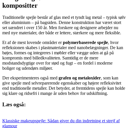
kompositter
Traditionelle spejle består af glas med et tyndt lag metal – typisk sølv
eller aluminium – på bagsiden. Denne konstruktion har været stort
set uændret i over 150 år. Men forskere og designere arbejder nu
med nye materialer, der både er lettere, stærkere og mere fleksible.
Et af de mest lovende områder er
polymerbaserede spejle
, hvor
refleksionen skabes i plastmaterialer med nanobelægninger. De kan
bøjes, formes og integreres i møbler eller vægge uden at gå på
kompromis med billedkvaliteten. Samtidig er de mere
modstandsdygtige over for stød og fugt – en fordel i moderne
boliger og udendørs miljøer.
Der eksperimenteres også med
grafen og metaloxider
, som kan
give spejle med selvreparerende egenskaber og højere refleksivitet
end traditionelle metaller. Det betyder, at fremtidens spejle kan holde
sig klare og ridsefri i mange år uden behov for udskiftning.
Læs også:
Klassiske makeupspejle: Sådan giver du din indretning et strejf af
glamour