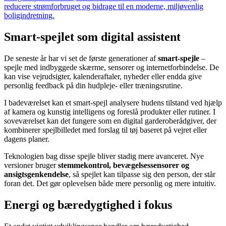
reducere strømforbruget og bidrage til en moderne, miljøvenlig
boligindretning.
Smart-spejlet som digital assistent
De seneste år har vi set de første generationer af
smart-spejle
–
spejle med indbyggede skærme, sensorer og internetforbindelse. De
kan vise vejrudsigter, kalenderaftaler, nyheder eller endda give
personlig feedback på din hudpleje- eller træningsrutine.
I badeværelset kan et smart-spejl analysere hudens tilstand ved hjælp
af kamera og kunstig intelligens og foreslå produkter eller rutiner. I
soveværelset kan det fungere som en digital garderoberådgiver, der
kombinerer spejlbilledet med forslag til tøj baseret på vejret eller
dagens planer.
Teknologien bag disse spejle bliver stadig mere avanceret. Nye
versioner bruger
stemmekontrol, bevægelsessensorer og
ansigtsgenkendelse
, så spejlet kan tilpasse sig den person, der står
foran det. Det gør oplevelsen både mere personlig og mere intuitiv.
Energi og bæredygtighed i fokus