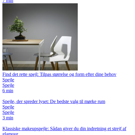
7 min
Find det rette spejl: Tilpas størrelse og form efter dine behov
Spejle
Spejle
6 min
Spejle, der spreder lyset: De bedste valg til mørke rum
Spejle
Spejle
3 min
Klassiske makeupspejle: Sådan giver du din indretning et strejf af
glamour