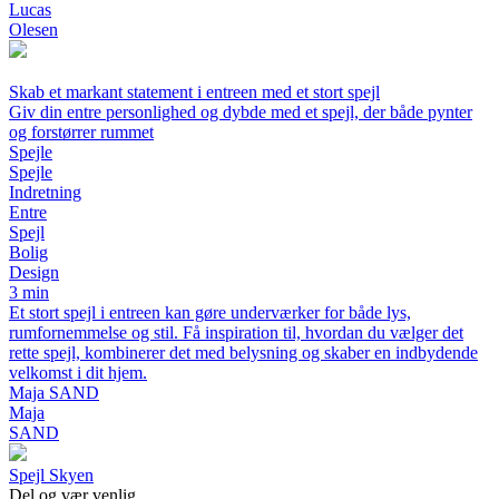
Lucas
Olesen
Skab et markant statement i entreen med et stort spejl
Giv din entre personlighed og dybde med et spejl, der både pynter
og forstørrer rummet
Spejle
Spejle
Indretning
Entre
Spejl
Bolig
Design
3 min
Et stort spejl i entreen kan gøre underværker for både lys,
rumfornemmelse og stil. Få inspiration til, hvordan du vælger det
rette spejl, kombinerer det med belysning og skaber en indbydende
velkomst i dit hjem.
Maja SAND
Maja
SAND
Spejl Skyen
Del og vær venlig