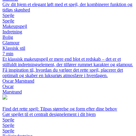
Giv dit hjem et elegant løft med et spejl, der kombinerer funktion og
tidløs skønhed
Spejle
Spejle
Makeupspejl
Indretning
Bolig
Glamour
Klassisk stil
7 min
Et klassisk makeupspejl er mere end blot et redskab – det er et
stilfuldt indretningselement, der tilfører rummet karakter og glamour.
Få inspiration til, hvordan du vælger det rette spejl, placerer det
optimalt og skaber en luksuriøs atmosfære i hverdagen.
Oscar Marstrand
Oscar
Marstrand
Find det rette spejl: Tilpas størrelse og form efter dine behov
Gør spejlet til et centralt designelement i dit hjem
Spejle
Spejle
Spejle