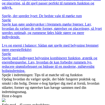
og placering, så dit spejl passer perfekt til rummets funktion og
udtryk.
Spejle, der spreder lyset: De bedste valg til mørke rum
Spejle
Spejle kan gøre underværker i hjemmets mørke hjørner. Lær,
hvordan du vælger de rette former, størrelser og placeringer, så lyset
spredes optimalt, og rummene føles både større og mere
indbydende.
Lys og energi i balance: Sådan gør spejle med belysning hjemmet
mere energieffektivt
Spejle
Spejle med indbygget belysning kombinerer funktion, æstetik og
energibesparelse. Læs, hvordan de kan forbedre rummets lys,
reducere strømforbruget og bidrage til en moderne, miljøvenlig
boligindretning.
Spejle i indretningen: Tips til at matche stil og funktion
Opdag hvordan du vælger spejle, der både fungerer praktisk og
smukt i din bolig. Denne e-bog hjælper dig med at forstå, hvordan
stilarter, former og størrelser kan hænge sammen med din
indretningssmag.
Hent e-bogen
Følg med – få vores nyhedsbrev