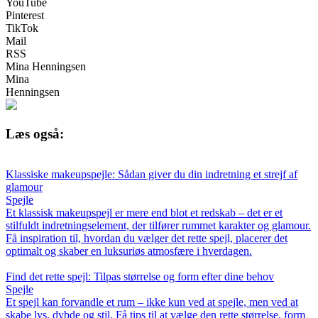
YouTube
Pinterest
TikTok
Mail
RSS
Mina Henningsen
Mina
Henningsen
Læs også:
Klassiske makeupspejle: Sådan giver du din indretning et strejf af
glamour
Spejle
Et klassisk makeupspejl er mere end blot et redskab – det er et
stilfuldt indretningselement, der tilfører rummet karakter og glamour.
Få inspiration til, hvordan du vælger det rette spejl, placerer det
optimalt og skaber en luksuriøs atmosfære i hverdagen.
Find det rette spejl: Tilpas størrelse og form efter dine behov
Spejle
Et spejl kan forvandle et rum – ikke kun ved at spejle, men ved at
skabe lys, dybde og stil. Få tips til at vælge den rette størrelse, form