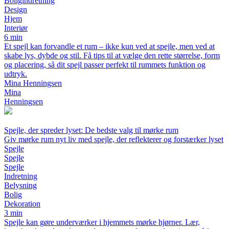
Boligindretning
Design
Hjem
Interiør
6 min
Et spejl kan forvandle et rum – ikke kun ved at spejle, men ved at
skabe lys, dybde og stil. Få tips til at vælge den rette størrelse, form
og placering, så dit spejl passer perfekt til rummets funktion og
udtryk.
Mina Henningsen
Mina
Henningsen
Spejle, der spreder lyset: De bedste valg til mørke rum
Giv mørke rum nyt liv med spejle, der reflekterer og forstærker lyset
Spejle
Spejle
Spejle
Indretning
Belysning
Bolig
Dekoration
3 min
Spejle kan gøre underværker i hjemmets mørke hjørner. Lær,