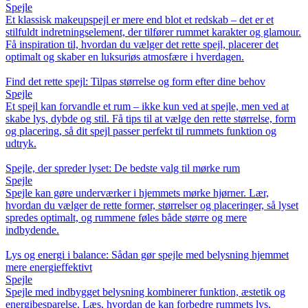
Spejle
Et klassisk makeupspejl er mere end blot et redskab – det er et
stilfuldt indretningselement, der tilfører rummet karakter og glamour.
Få inspiration til, hvordan du vælger det rette spejl, placerer det
optimalt og skaber en luksuriøs atmosfære i hverdagen.
Find det rette spejl: Tilpas størrelse og form efter dine behov
Spejle
Et spejl kan forvandle et rum – ikke kun ved at spejle, men ved at
skabe lys, dybde og stil. Få tips til at vælge den rette størrelse, form
og placering, så dit spejl passer perfekt til rummets funktion og
udtryk.
Spejle, der spreder lyset: De bedste valg til mørke rum
Spejle
Spejle kan gøre underværker i hjemmets mørke hjørner. Lær,
hvordan du vælger de rette former, størrelser og placeringer, så lyset
spredes optimalt, og rummene føles både større og mere
indbydende.
Lys og energi i balance: Sådan gør spejle med belysning hjemmet
mere energieffektivt
Spejle
Spejle med indbygget belysning kombinerer funktion, æstetik og
energibesparelse. Læs, hvordan de kan forbedre rummets lys,