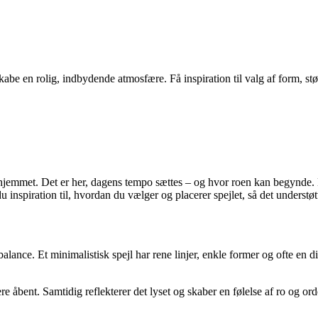
abe en rolig, indbydende atmosfære. Få inspiration til valg af form, stør
 hjemmet. Det er her, dagens tempo sættes – og hvor roen kan begynde. Et
 inspiration til, hvordan du vælger og placerer spejlet, så det underst
ce. Et minimalistisk spejl har rene linjer, enkle former og ofte en disk
mere åbent. Samtidig reflekterer det lyset og skaber en følelse af ro og 