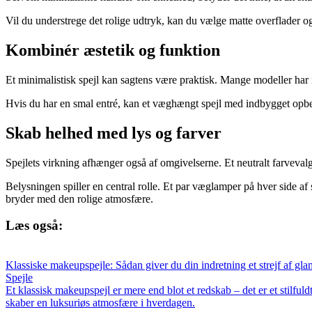
Vil du understrege det rolige udtryk, kan du vælge matte overflader og
Kombinér æstetik og funktion
Et minimalistisk spejl kan sagtens være praktisk. Mange modeller har in
Hvis du har en smal entré, kan et væghængt spejl med indbygget opbeva
Skab helhed med lys og farver
Spejlets virkning afhænger også af omgivelserne. Et neutralt farveval
Belysningen spiller en central rolle. Et par væglamper på hver side af 
bryder med den rolige atmosfære.
Læs også:
Klassiske makeupspejle: Sådan giver du din indretning et strejf af gl
Spejle
Et klassisk makeupspejl er mere end blot et redskab – det er et stilfuld
skaber en luksuriøs atmosfære i hverdagen.