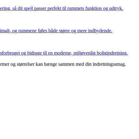
ering, så dit spejl passer perfekt til rummets funktion og udtryk.
ptimalt, og rummene føles både større og mere indbydende.
forbruget og bidrage til en moderne, miljøvenlig boligindretning.
, former og størrelser kan hænge sammen med din indretningssmag.