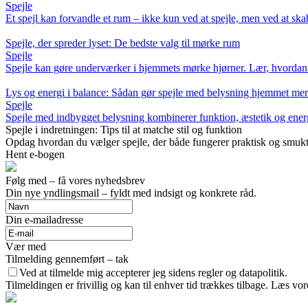
Spejle
Et spejl kan forvandle et rum – ikke kun ved at spejle, men ved at skabe
Spejle, der spreder lyset: De bedste valg til mørke rum
Spejle
Spejle kan gøre underværker i hjemmets mørke hjørner. Lær, hvordan d
Lys og energi i balance: Sådan gør spejle med belysning hjemmet mere
Spejle
Spejle med indbygget belysning kombinerer funktion, æstetik og energ
Spejle i indretningen: Tips til at matche stil og funktion
Opdag hvordan du vælger spejle, der både fungerer praktisk og smukt 
Hent e-bogen
Følg med – få vores nyhedsbrev
Din nye yndlingsmail – fyldt med indsigt og konkrete råd.
Din e-mailadresse
Vær med
Tilmelding gennemført – tak
Ved at tilmelde mig accepterer jeg sidens regler og datapolitik.
Tilmeldingen er frivillig og kan til enhver tid trækkes tilbage. Læs vore