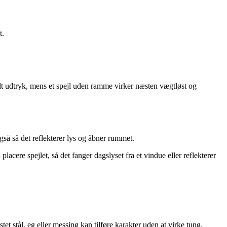
t.
lt udtryk, mens et spejl uden ramme virker næsten vægtløst og
gså så det reflekterer lys og åbner rummet.
acere spejlet, så det fanger dagslyset fra et vindue eller reflekterer
t stål, eg eller messing kan tilføre karakter uden at virke tung.