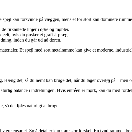
ille spejl kan forsvinde på væggen, mens et for stort kan dominere rumme
de firkantede linjer i døre og møbler.
deelt, hvis du ønsker et grafisk præg.
ædning, inden du går ud ad døren.
terialer. Et spejl med sort metalramme kan give et moderne, industrie
ng. Hæng det, så du nemt kan bruge det, når du tager overtøj på – men o
turlig balance i indretningen. Hvis entréen er mørk, kan du med fordel pl
, så det føles naturligt at bruge.
ære ensartet. Små detaljer kan gøre stor forskel. En tynd ramme i børste