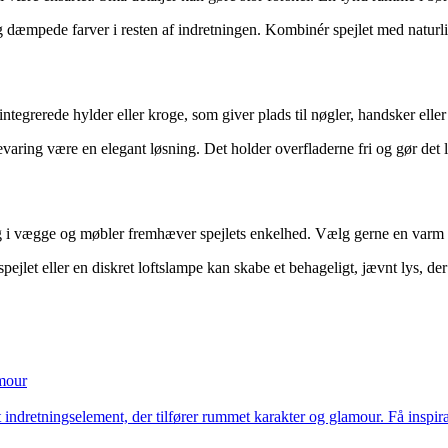
 dæmpede farver i resten af indretningen. Kombinér spejlet med naturlige
tegrerede hylder eller kroge, som giver plads til nøgler, handsker eller
ring være en elegant løsning. Det holder overfladerne fri og gør det l
g i vægge og møbler fremhæver spejlets enkelhed. Vælg gerne en varm hv
spejlet eller en diskret loftslampe kan skabe et behageligt, jævnt lys, de
amour
t indretningselement, der tilfører rummet karakter og glamour. Få inspirat