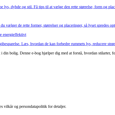
 lys, dybde og stil. Få tips til at vælge den rette størrelse, form og plac
u vælger de rette former, størrelser og placeringer, så lyset spredes o
 energieffektivt
ibesparelse. Læs, hvordan de kan forbedre rummets lys, reducere strøm
i din bolig. Denne e-bog hjælper dig med at forstå, hvordan stilarter
s vilkår og persondatapolitik for detaljer.