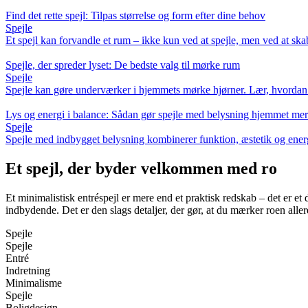
Find det rette spejl: Tilpas størrelse og form efter dine behov
Spejle
Et spejl kan forvandle et rum – ikke kun ved at spejle, men ved at skabe
Spejle, der spreder lyset: De bedste valg til mørke rum
Spejle
Spejle kan gøre underværker i hjemmets mørke hjørner. Lær, hvordan d
Lys og energi i balance: Sådan gør spejle med belysning hjemmet mere
Spejle
Spejle med indbygget belysning kombinerer funktion, æstetik og energ
Et spejl, der byder velkommen med ro
Et minimalistisk entréspejl er mere end et praktisk redskab – det er e
indbydende. Det er den slags detaljer, der gør, at du mærker roen aller
Spejle
Spejle
Entré
Indretning
Minimalisme
Spejle
Boligdesign