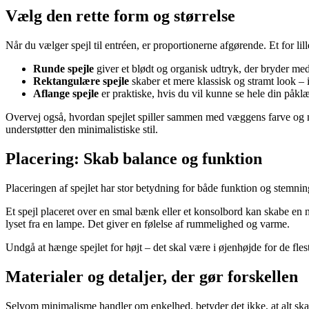
Vælg den rette form og størrelse
Når du vælger spejl til entréen, er proportionerne afgørende. Et for l
Runde spejle
giver et blødt og organisk udtryk, der bryder med 
Rektangulære spejle
skaber et mere klassisk og stramt look – i
Aflange spejle
er praktiske, hvis du vil kunne se hele din påkl
Overvej også, hvordan spejlet spiller sammen med væggens farve og ma
understøtter den minimalistiske stil.
Placering: Skab balance og funktion
Placeringen af spejlet har stor betydning for både funktion og stemni
Et spejl placeret over en smal bænk eller et konsolbord kan skabe en na
lyset fra en lampe. Det giver en følelse af rummelighed og varme.
Undgå at hænge spejlet for højt – det skal være i øjenhøjde for de fleste
Materialer og detaljer, der gør forskellen
Selvom minimalisme handler om enkelhed, betyder det ikke, at alt skal v