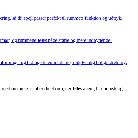
ering, så dit spejl passer perfekt til rummets funktion og udtryk.
ptimalt, og rummene føles både større og mere indbydende.
forbruget og bidrage til en moderne, miljøvenlig boligindretning.
ejl med omtanke, skaber du et rum, der føles åbent, harmonisk og