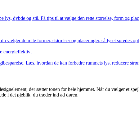
 lys, dybde og stil. Få tips til at vælge den rette størrelse, form og plac
u vælger de rette former, størrelser og placeringer, så lyset spredes o
 energieffektivt
ibesparelse. Læs, hvordan de kan forbedre rummets lys, reducere strøm
t designelement, der sætter tonen for hele hjemmet. Når du vælger et sp
ede i det øjeblik, du træder ind ad døren.