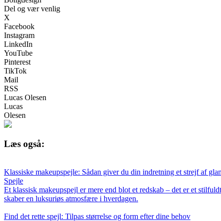
Del og vær venlig
X
Facebook
Instagram
LinkedIn
YouTube
Pinterest
TikTok
Mail
RSS
Lucas Olesen
Lucas
Olesen
Læs også:
Klassiske makeupspejle: Sådan giver du din indretning et strejf af gl
Spejle
Et klassisk makeupspejl er mere end blot et redskab – det er et stilfuld
skaber en luksuriøs atmosfære i hverdagen.
Find det rette spejl: Tilpas størrelse og form efter dine behov